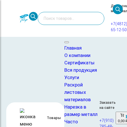
Перейти
Древесн
материа
к
Поиск
содержимому
товаров
+7(4812
65-12-50
Главная
/
Фанера
/
Фанера ФСФ
/ Фанера ФСФ 12мм сорт 2/2
1250х2500 ШЛ
Главная
О компании
Сертификаты
Вся продукция
Услуги
Раскрой
листовых
материалов
Заказать
Фанера ФСФ 12мм сорт 2/2
Нарезка в
на сайте
1250х2500 ШЛ
размер металл
Товары
+7(910)
Часто
0,00 
2350,00
₽
785-48-