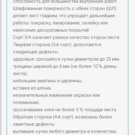
способность для большинства внутренних работ.
а
Шлифованная поверхность с обеих сторон (ШЛ)
₽
Ф
делает лист гладким, что упрощает дальнейшие
.
К
работы: покраску, лакирование, оклейку или
8
нанесение декоративных покрытий.
Сорт 3/4 означает разное качество сторон листа
м
Лицевая сторона (3‑й сорт): допускаются
м
следующие дефекты:
с
здоровые сросшиеся сучки диаметром до 25 мм;
о
трещины шириной до 6 мм (не более 10 % длины
р
листа);
т
небольшие вмятины и царапины;
3
вставки из шпона;
/
незначительные изменения окраски или
4
потемнения;
1
просачивание клея не более 5 % площади листа.
5
Обратная сторона (4‑й сорт): возможны более
2
заметные дефекты:
выпавшие сучки любого диаметра и количества;
5