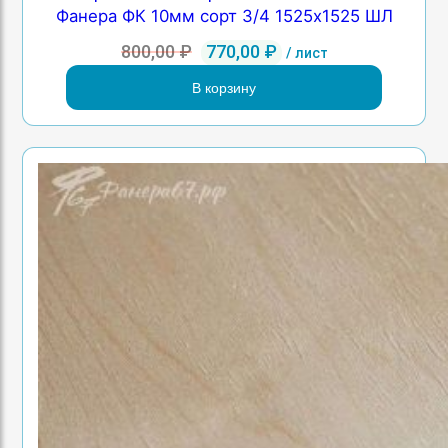
Фанера ФК 10мм сорт 3/4 1525х1525 ШЛ
Первоначальная
Текущая
800,00
₽
770,00
₽
/ лист
цена
цена:
В корзину
составляла
770,00 ₽.
800,00 ₽.