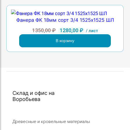
Фанера ФК 18мм сорт 3/4 1525х1525 ШЛ
Первоначальная
Текущая
1350,00
₽
1280,00
₽
/ лист
цена
цена:
В корзину
составляла
1280,00 ₽.
1350,00 ₽.
Склад и офис на
Воробьева
Древесные и кровельные материалы