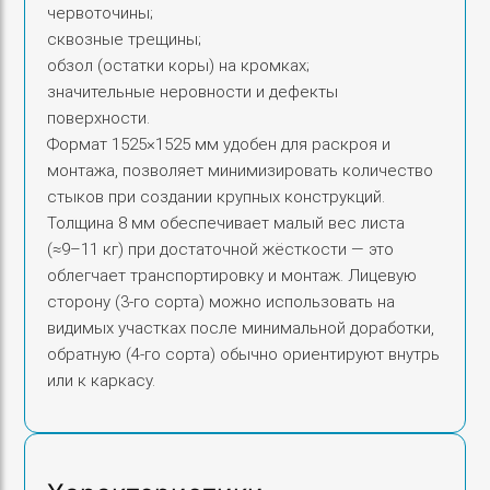
червоточины;
х
сквозные трещины;
1
обзол (остатки коры) на кромках;
5
значительные неровности и дефекты
2
поверхности.
5
Формат 1525×1525 мм удобен для раскроя и
Ш
монтажа, позволяет минимизировать количество
Л
стыков при создании крупных конструкций.
Толщина 8 мм обеспечивает малый вес листа
(≈9–11 кг) при достаточной жёсткости — это
облегчает транспортировку и монтаж. Лицевую
сторону (3‑го сорта) можно использовать на
видимых участках после минимальной доработки,
обратную (4‑го сорта) обычно ориентируют внутрь
или к каркасу.