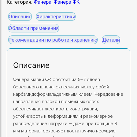
и
Категория:
Фанера
, 
Фанера ФК
а
0
ч
с
е
Описание
Характеристики
о
₽
с
Области применения
с
.
т
т
Рекомендации по работе и хранению
Детали
в
а
о
в
т
л
Описание
о
я
в
л
Фанера марки ФК состоит из 5–7 слоёв
а
а
берёзового шпона, склеенных между собой
р
7
карбамидоформальдегидным клеем. Чередование
а
3
направления волокон в смежных слоях
Ф
0
обеспечивает жёсткость конструкции,
а
устойчивость к деформациям и равномерное
,
н
распределение нагрузки — даже при толщине 8
0
е
мм материал сохраняет достаточную несущую
0
р