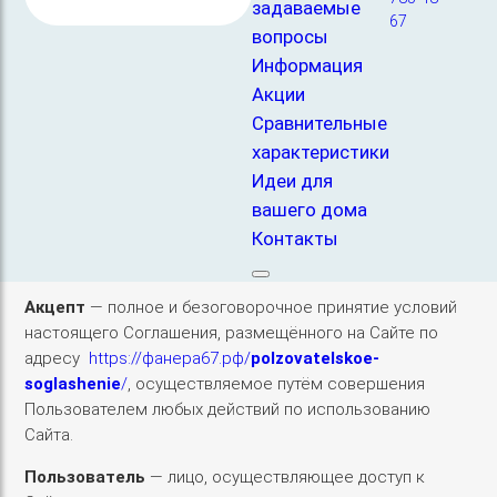
задаваемые
67
1. В настоящем Соглашении, если из текста
вопросы
Соглашения прямо не вытекает иное, следующие
Информация
указываемые в письменной форме с заглавной
Акции
буквы слова и выражения, используемые при
Сравнительные
взаимодействии сторон в ходе исполнения
характеристики
обязательств, будут иметь указанные ниже
Идеи для
значения:
вашего дома
Контакты
Администратор
– ООО «Основа-Строй», которому
принадлежат все соответствующие права на Сайт.
Акцепт
— полное и безоговорочное принятие условий
настоящего Соглашения, размещённого на Сайте по
адресу
https://фанера67.рф/
polzovatelskoe-
soglashenie
/
, осуществляемое путём совершения
Пользователем любых действий по использованию
Сайта.
Пользователь
— лицо, осуществляющее доступ к