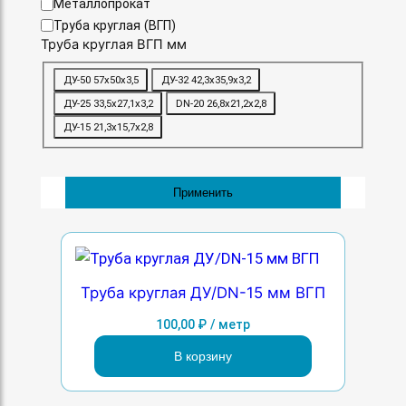
К
Металлопрокат
а
Труба круглая (ВГП)
т
Труба круглая ВГП мм
е
Т
г
ДУ-50 57х50х3,5
ДУ-32 42,3х35,9х3,2
р
о
ДУ-25 33,5х27,1х3,2
DN-20 26,8х21,2х2,8
у
р
ДУ-15 21,3х15,7х2,8
б
и
а
я
к
р
Применить
у
г
л
а
я
Труба круглая ДУ/DN-15 мм ВГП
В
Г
100,00
₽
/ метр
П
В корзину
м
м