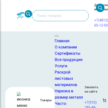
Перейти
Древесн
материа
к
Поиск
содержимому
товаров
+7(4812
65-12-50
Главная
/
Металлопрокат
/ Труба круглая (ВГП)
Труба круглая (ВГП)
Главная
О компании
Сертификаты
Фанера
OSB
Вся продукция
Услуги
Раскрой
листовых
материалов
Заказать
Нарезка в
на сайте
ДВП МДФ ХДФ ДСП
размер металл
Кровельные материалы
Товары
+7(910)
Часто
785-48-