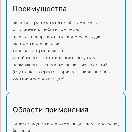
Преимущества
х
4
0
высокая прочность на изгиб и сжатие при
относительно небольшом весе;
х
плоская поверхность граней — удобна для
2
монтажа и соединения;
м
хорошая свариваемость;
м
устойчивость к статическим нагрузкам;
возможность нанесения защитных покрытий
(грунтовка, покраска, горячее цинкование) для
увеличения срока службы.
Области применения
каркасы зданий и сооружений (ангары, павильоны,
бытовки);