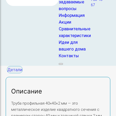
задаваемые
области
67
вопросы
Информация
К
–
+
В корзину
Акции
о
Сравнительные
л
характеристики
и
Категория:
Металлопрокат
, 
Труба профильная
Идеи для
ч
вашего дома
е
Описание
Преимущества
Области применения
Контакты
с
Условия поставки в Смоленске и области
т
Детали
в
о
т
Описание
о
в
Труба профильная 40×40×2 мм — это
а
металлическое изделие квадратного сечения с
р
размером сторон 40 мм и толщиной стенки 2 мм.