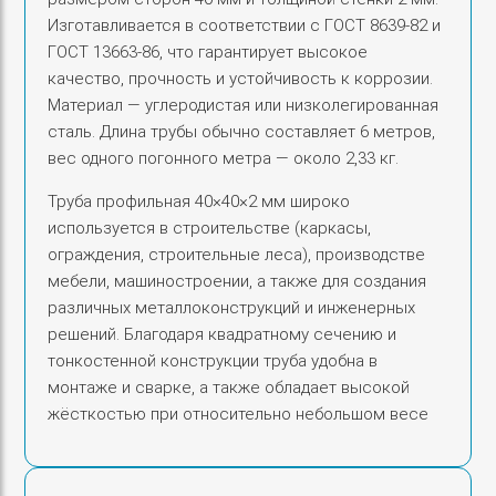
а
Изготавливается в соответствии с ГОСТ 8639-82 и
Т
ГОСТ 13663-86, что гарантирует высокое
р
качество, прочность и устойчивость к коррозии.
у
Материал — углеродистая или низколегированная
б
сталь. Длина трубы обычно составляет 6 метров,
а
вес одного погонного метра — около 2,33 кг.
п
Труба профильная 40×40×2 мм широко
р
используется в строительстве (каркасы,
о
ограждения, строительные леса), производстве
ф
мебели, машиностроении, а также для создания
и
различных металлоконструкций и инженерных
л
решений. Благодаря квадратному сечению и
ь
тонкостенной конструкции труба удобна в
н
монтаже и сварке, а также обладает высокой
а
жёсткостью при относительно небольшом весе
я
4
0