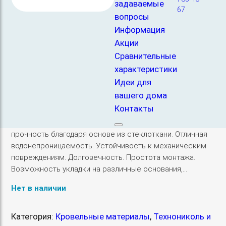
задаваемые
который используется для создания надежной защиты
67
вопросы
строительных конструкций от проникновения воды. Его
Информация
основа состоит из стеклоткани, которая пропитана
битумом и покрыта защитной посыпкой сверху и снизу.
Акции
Основные характеристики: Тип материала: Стеклофлекс.
Сравнительные
Марка: К-4,0. Вид покрытия: С/т (сланец). Площадь
характеристики
рулона: 10 квадратных метров. Толщина: Около 3 мм.
Идеи для
Вес рулона: Примерно 30 кг. Назначение: Гидроизоляция
вашего дома
кровли. Устройство мягкой кровли. Ремонт старых
Контакты
кровель. Гидроизоляция подземных сооружений, таких
как фундаменты и подвалы. Преимущества: Высокая
прочность благодаря основе из стеклоткани. Отличная
водонепроницаемость. Устойчивость к механическим
повреждениям. Долговечность. Простота монтажа.
Возможность укладки на различные основания,…
Нет в наличии
Категория:
Кровельные материалы
, 
Технониколь и