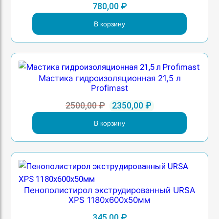
780,00
₽
В корзину
Мастика гидроизоляционная 21,5 л
Profimast
Первоначальная
Текущая
2500,00
₽
2350,00
₽
цена
цена:
В корзину
составляла
2350,00 ₽.
2500,00 ₽.
Пенополистирол экструдированный URSA
XPS 1180х600х50мм
345,00
₽