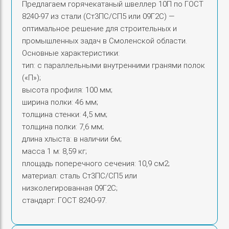
р
Предлагаем горячекатаный швеллер 10П по ГОСТ
а
8240‑97 из стали (Ст3ПС/СП5 или 09Г2С) —
Ш
оптимальное решение для строительных и
в
промышленных задач в Смоленской области.
Основные характеристики:
е
тип: с параллельными внутренними гранями полок
л
(«П»);
л
высота профиля: 100 мм;
е
ширина полки: 46 мм;
р
толщина стенки: 4,5 мм;
1
толщина полки: 7,6 мм;
0
длина хлыста: в наличии 6м;
П
масса 1 м: 8,59 кг;
1
площадь поперечного сечения: 10,9 см2;
0
материал: сталь Ст3ПС/СП5 или
0
низколегированная 09Г2С;
х
стандарт: ГОСТ 8240‑97.
4
6