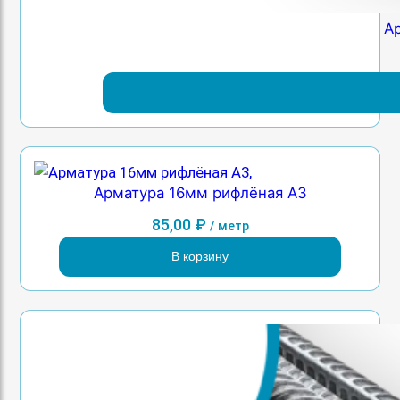
А
Арматура 16мм рифлёная А3
85,00
₽
/ метр
В корзину