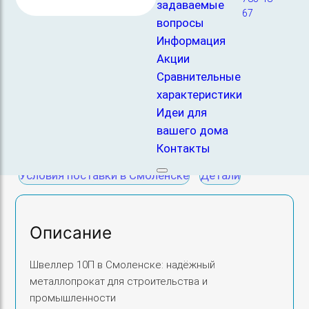
задаваемые
металлоконструкций, армирования и усиления несущих
67
элементов.
вопросы
Информация
Акции
К
–
+
В корзину
Сравнительные
о
характеристики
л
Идеи для
и
Категория:
Металлопрокат
, 
Швеллер стальной г/к
вашего дома
ч
Контакты
е
Описание
Преимущества
Области применения
с
Условия поставки в Смоленске
Детали
т
в
о
Описание
т
о
Швеллер 10П в Смоленске: надёжный
в
металлопрокат для строительства и
а
промышленности