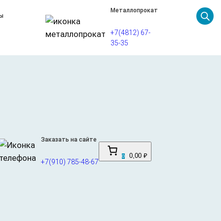
Металлопрокат
ы
+7(4812) 67-
35-35
 TZ (для фрезерования)
 материал, изготовленный из древесных волокон под
Заказать на сайте
 листа составляет 2800 мм в длину, 1300 мм в
0,00 ₽
0
тся более высокой плотностью 780 кг/м3. Идеально
+7(910) 785-48-67
. Материал подходит для изготовления мебели,
их элементов интерьера. Благодаря своим свойствам,
ческих повреждений. Материал легко
ные формы и детали. Это универсальный продукт,
стве и отделке помещений.