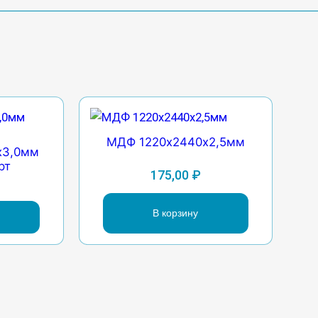
МДФ 1220х2440х2,5мм
х3,0мм
рт
175,00
₽
В корзину