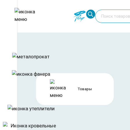
Перейти
Поиск
к
товаров
содержимому
Главная
/
ДВП МДФ ХДФ ДСП
/
МДФ плиты
/ МДФ 2800
Товары