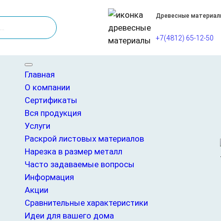
Древесные материал
+7(4812) 65-12-50
х1300х16мм TZ (для фрезерования)
Главная
О компании
МДФ 2800х1300х16мм
Сертификаты
Вся продукция
Услуги
1150,00
₽
Раскрой листовых материалов
МДФ 2800 x 1300 x16 мм TZ — это листовой
высоким давлением и температурой. Размер
Нарезка в размер металл
ширину и 16 мм в толщину. МДФ TZ отличае
Часто задаваемые вопросы
подходит для 3Д фрезеровки на ЧПУ станке
Информация
дверных полотен, стеновых панелей и друг
Акции
он устойчив к воздействию влаги и механи
Сравнительные характеристики
обрабатывается, позволяя создавать слож
Идеи для вашего дома
который широко используется в строитель