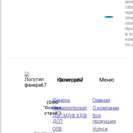
инт
сбо
при
тел
опл
про
в о
ком
по 
Категории
Фанера67
Меню
Фанера
Главная
(ООО
"Основа
Металлопрокат
О компании
строй")
ДВП МДФ ХДФ
Вся
ДСП
продукция
OSB
Услуги