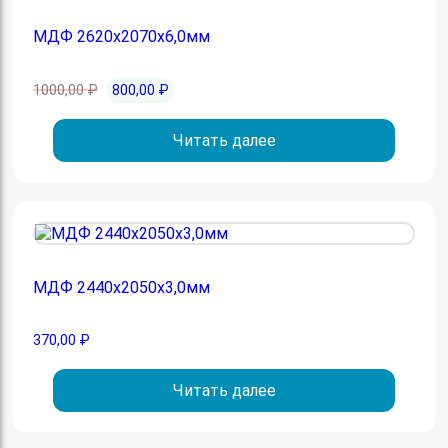
МДФ 2620х2070х6,0мм
Первоначальная
Текущая
1000,00
₽
800,00
₽
цена
цена:
составляла
800,00 ₽.
Читать далее
1000,00 ₽.
МДФ 2440х2050х3,0мм
370,00
₽
Читать далее