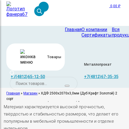
0,00
₽
Главная
О компании
Вся
Сертификаты
продук
Skip
to
Товары
ХДФ 2500х2070х3,0мм (Дуб Крафт
content
Древесные материалы
Металлопрокат
Фанера
Золотой) 2 сорт
+7(4812)65-12-50
+7(4812)67-35-35
Поиск
500,00
₽
товаров
ХДФ (High Density Fiberboard) – плиты, которые
Главная
»
Магазин
»
ХДФ 2500х2070х3,0мм (Дуб Крафт Золотой) 2
сорт
изготавливаются из прессованных древесных волокон.
Материал характеризуется высокой прочностью,
твёрдостью и стабильностью размеров, что делает его
популярным в мебельной промышленности и отделке
интерьеров.