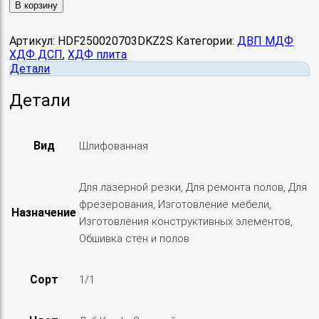
товара
В корзину
ХДФ
2500х2070х3,0мм
Артикул:
HDF250020703DKZ2S
Категории:
ДВП МДФ
(Дуб
ХДФ ДСП
,
ХДФ плита
Крафт
Детали
Золотой)
2
Детали
сорт
Вид
Шлифованная
Для лазерной резки, Для ремонта полов, Для
фрезерования, Изготовление мебели,
Назначение
Изготовления конструктивных элементов,
Обшивка стен и полов
Сорт
1/1