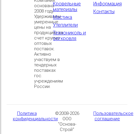
Компания
Кровельные
Информация
основана
материалы
2008 году.
Контакты
Удерживаем
Мастика
умеренные
Утеплители
цены на
продукцию за
Технониколь и
счет крупно
оргкровля
оптовых
поставок.
Активно
участвуем в
тендерных
поставках
гос.
учреждениям
России.
Политика
©2008-2026
Пользовательское
конфиденциальности
ООО
соглашение
"Основа-
Строй"