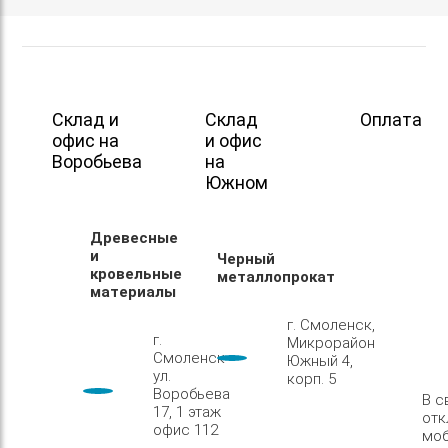
Склад и
Склад
Оплата
офис на
и офис
Воробьева
на
Южном
Древесные
и
Черный
кровельные
металлопрокат
материалы
г. Смоленск,
г.
Микрорайон
Смоленск
Южный 4,
ул.
корп. 5
Воробьева
В с
17, 1 этаж
отк
офис 112
моб