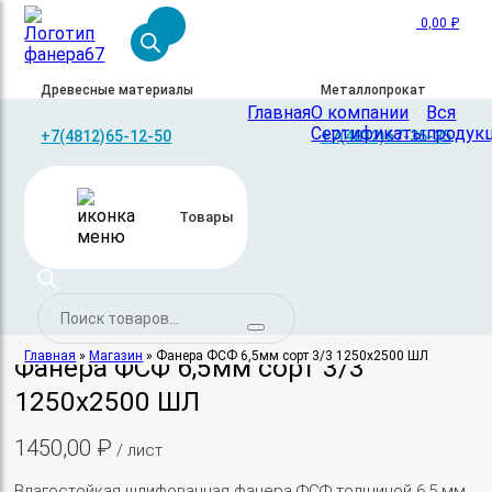
0,00
₽
Древесные материалы
Металлопрокат
Фанера
Главная
О компании
Вся
Сертификаты
продук
+7(4812)65-12-50
+7(4812)67-35-35
Skip
to
Товары
content
Поиск
товаров
Главная
»
Магазин
»
Фанера ФСФ 6,5мм сорт 3/3 1250х2500 ШЛ
Фанера ФСФ 6,5мм сорт 3/3
1250х2500 ШЛ
1450,00
₽
/ лист
Влагостойкая шлифованная фанера ФСФ толщиной 6,5 мм