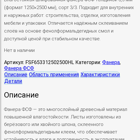
(формат 1250×2500 мм), сорт 3/3. Подходит для внутренних
и наружных работ: строительства, отделки, изготовления
мебели и упаковки. Отличается надёжным склеиванием
слоёв на основе фенолформальдегидных смол и
доступной ценой при стабильном качестве.
Нет в наличии
Артикул:
FSF653312502500HL
Категории:
Фанера
,
Фанера ФСФ
Описание
Область применения
Характиристики
Детали
Описание
Фанера ФСФ — это многослойный древесный материал
повышенной влагостойкости. Листы изготовлены из
берёзового или хвойного шпона, склеенного
фенолформальдегидным клеем, что обеспечивает
устойчивость к влаге и долговечность в эксплуатации.