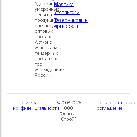
Удерживаем
Мастика
умеренные
Утеплители
цены на
продукцию за
Технониколь и
счет крупно
оргкровля
оптовых
поставок.
Активно
участвуем в
тендерных
поставках
гос.
учреждениям
России.
Политика
©2008-2026
Пользовательское
конфиденциальности
ООО
соглашение
"Основа-
Строй"