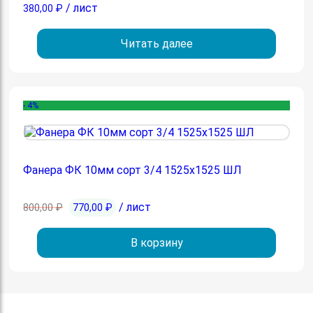
/ лист
380,00
₽
Читать далее
- 4%
Фанера ФК 10мм сорт 3/4 1525х1525 ШЛ
Первоначальная
Текущая
/ лист
800,00
₽
770,00
₽
цена
цена:
составляла
770,00 ₽.
В корзину
800,00 ₽.