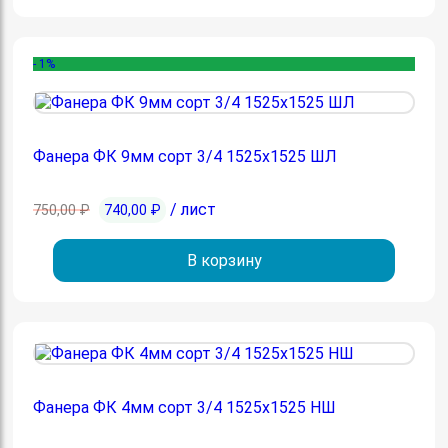
- 1%
Фанера ФК 9мм сорт 3/4 1525х1525 ШЛ
Первоначальная
Текущая
/ лист
750,00
₽
740,00
₽
цена
цена:
составляла
740,00 ₽.
В корзину
750,00 ₽.
Фанера ФК 4мм сорт 3/4 1525х1525 НШ