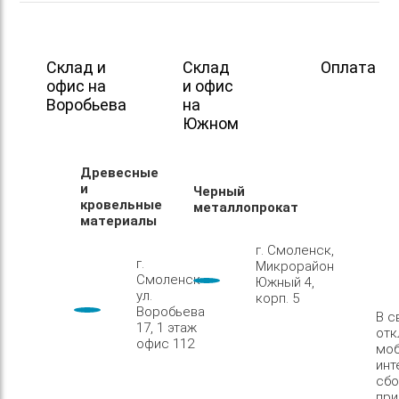
Склад и
Склад
Оплата
офис на
и офис
Воробьева
на
Южном
Древесные
и
Черный
кровельные
металлопрокат
материалы
г. Смоленск,
г.
Микрорайон
Смоленск
Южный 4,
ул.
корп. 5
Воробьева
В с
17, 1 этаж
отк
офис 112
моб
инт
сбо
при