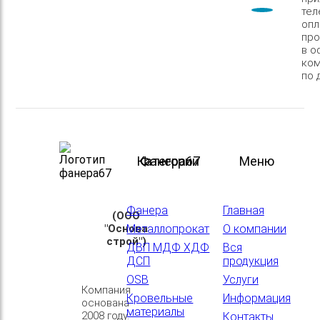
тел
опл
про
в о
ком
по 
Категории
Фанера67
Меню
Фанера
Главная
(ООО
"Основа
Металлопрокат
О компании
строй")
ДВП МДФ ХДФ
Вся
ДСП
продукция
OSB
Услуги
Компания
Кровельные
Информация
основана
материалы
2008 году.
Контакты