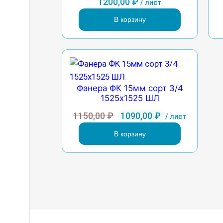
1200,00
₽
/ лист
В корзину
Фанера ФК 15мм сорт 3/4
1525х1525 ШЛ
Первоначальная
Текущая
1150,00
₽
1090,00
₽
/ лист
цена
цена:
В корзину
составляла
1090,00 ₽.
1150,00 ₽.