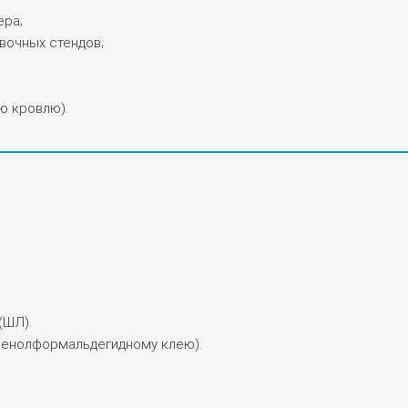
ера;
вочных стендов;
ю кровлю).
(ШЛ).
фенолформальдегидному клею).