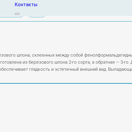
Контакты
теристики
Детали
ёзового шпона, склеенных между собой фенолформальдегидным 
изготовлена из берёзового шпона 2-го сорта, а обратная — 3-г
беспечивает гладкость и эстетичный внешний вид. Выпадающие