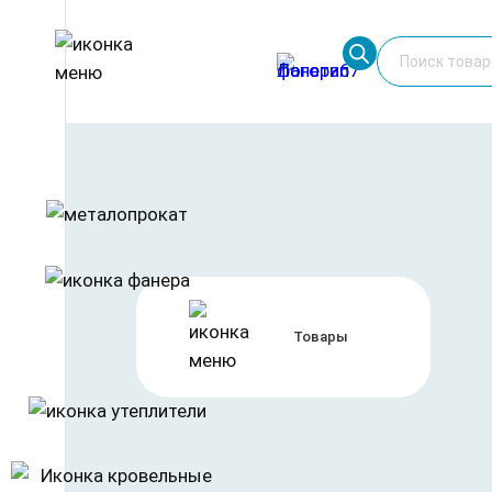
Перейти
Поиск
к
товаров
содержимому
Главная
/
Фанера
/
Фанера ФСФ
/ Фанера ФСФ 30 мм со
Товары