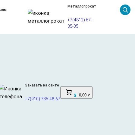
Металлопрокат
иалы
+7(4812) 67-
35-35
орт 2/3 1250х2500 ШЛ
материал для строительных, мебельных и отделочных
Заказать на сайте
виях повышенной влажности, в том числе на открытом
0,00 ₽
0
т дальнейшую обработку: покраску, лакировку,
+7(910) 785-48-67
.