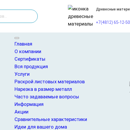
Древесные матер
+7(4812) 65-12-50
рт 2/3 1250х2500 ШЛ
Главная
О компании
Фанера ФСФ 30 мм с
Сертификаты
Вся продукция
Услуги
4600,00
₽
/ лист
Раскрой листовых материалов
Фанера ФСФ 30 мм 2/3 ШЛ — влагостойкий 
работ. Подходит для использования в усло
Нарезка в размер металл
воздухе. Шлифованная поверхность упрощае
Часто задаваемые вопросы
оклейку или нанесение защитных составов
Информация
Акции
Нет в наличии
Сравнительные характеристики
Идеи для вашего дома
Категория:
Фанера
, 
Фанера ФСФ