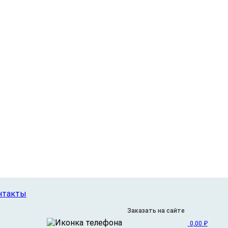
дкой белой поверхностью. Этот материал предназначен
х декоративных покрытий. Поверхность МДФ готова к
ешения.
нтакты
Заказать на сайте
0,00
₽