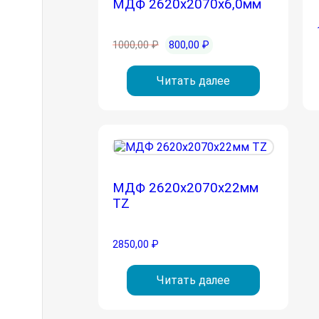
МДФ 2620х2070х6,0мм
Первоначальная
Текущая
1000,00
₽
800,00
₽
цена
цена:
составляла
800,00 ₽.
Читать далее
1000,00 ₽.
МДФ 2620х2070х22мм
TZ
2850,00
₽
Читать далее