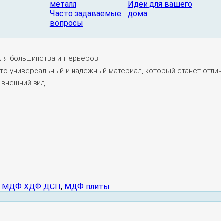
металл
Идеи для вашего
Часто задаваемые
дома
 финишной отделке
вопросы
овреждениям
для большинства интерьеров
это универсальный и надежный материал, который станет отл
 внешний вид.
 МДФ ХДФ ДСП
,
МДФ плиты