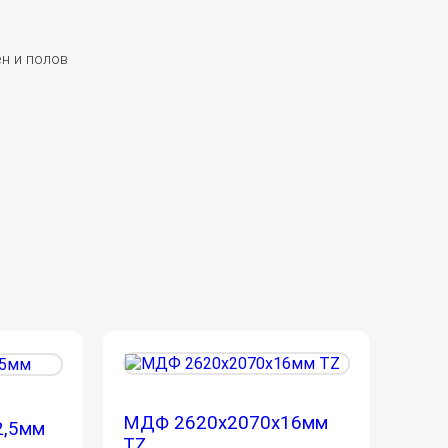
н и полов
МДФ 2620х2070х16мм
2,5мм
TZ