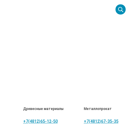
Древесные материалы
Металлопрокат
ём прессования древесных волокон под высоким
+7(4812)65-12-50
+7(4812)67-35-35
й поверхностью, что делает его популярным в