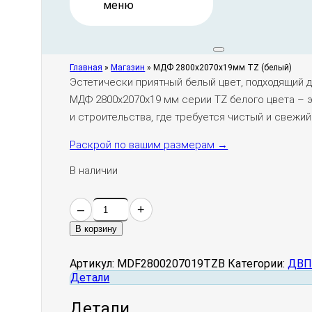
Высокая плотность и жесткость
Ровная и гладкая белая поверхность, готовая к
Устойчивость к деформации и механическим п
Легкость обработки и монтажа
Главная
»
Магазин
»
МДФ 2800х2070х19мм TZ (белый)
Эстетически приятный белый цвет, подходящий 
МДФ 2800х2070х19 мм серии TZ белого цвета – 
и строительства, где требуется чистый и свежий
Раскрой по вашим размерам →
В наличии
–
+
Количество
товара
В корзину
МДФ
2800х2070х19мм
Артикул:
MDF2800207019TZB
Категории:
ДВП
TZ
Детали
(белый)
Детали