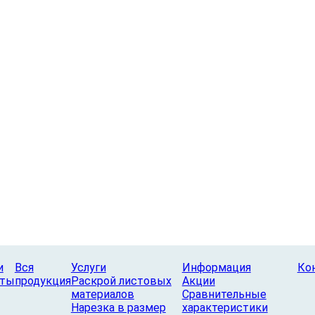
дставляет собой плотный и тяжелый листовой материал с гла
 и свежий вид, а также возможность нанесения дополнительны
нок, что позволяет создавать разнообразные дизайнерские р
жет использоваться в следующих целях:
ебели, особенно фасадных частей шкафов и кухонь
и
Вся
Услуги
Информация
Ко
аты
продукция
Раскрой листовых
Акции
материалов
Сравнительные
Нарезка в размер
характеристики