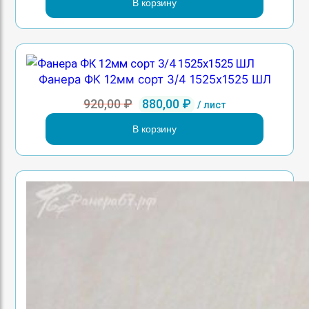
В корзину
Фанера ФК 12мм сорт 3/4 1525х1525 ШЛ
Первоначальная
Текущая
920,00
₽
880,00
₽
/ лист
цена
цена:
В корзину
составляла
880,00 ₽.
920,00 ₽.