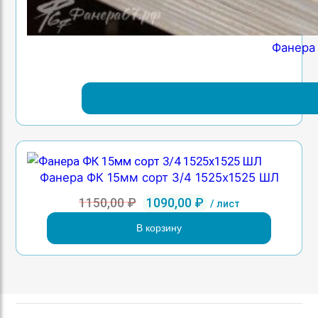
Фанера
Фанера ФК 15мм сорт 3/4 1525х1525 ШЛ
Первоначальная
Текущая
1150,00
₽
1090,00
₽
/ лист
цена
цена:
В корзину
составляла
1090,00 ₽.
1150,00 ₽.