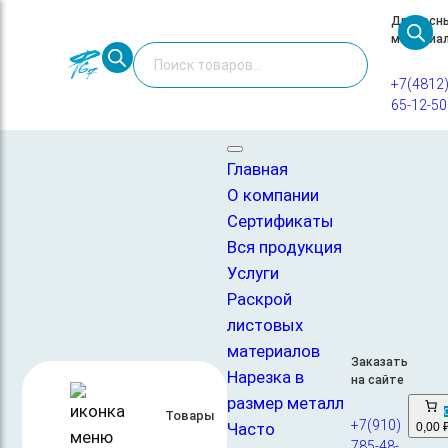
Перейти
Древесн
материа
к
Поиск
содержимому
товаров
+7(4812
65-12-50
Главная
/
Фанера
/
Фанера ФСФ
/ Фанера ФСФ 9мм сорт 3/3
1250х2500 НШ
Главная
О компании
Сертификаты
Вся продукция
Услуги
Раскрой
листовых
материалов
Заказать
Фанера ФСФ 9мм сорт 3/3
Нарезка в
на сайте
1250х2500 НШ
размер металл
Товары
+7(910)
Часто
0,00 
1500,00
₽
785-48-