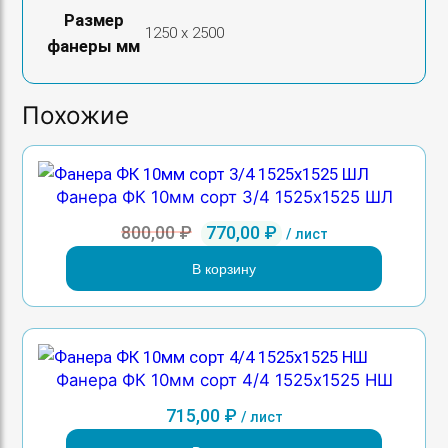
Размер
1250 х 2500
фанеры мм
Похожие
Фанера ФК 10мм сорт 3/4 1525х1525 ШЛ
Первоначальная
Текущая
800,00
₽
770,00
₽
/ лист
цена
цена:
В корзину
составляла
770,00 ₽.
800,00 ₽.
Фанера ФК 10мм сорт 4/4 1525х1525 НШ
715,00
₽
/ лист