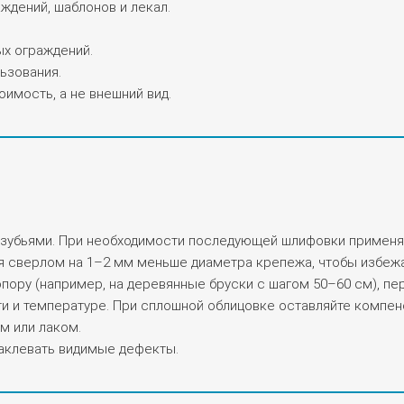
ждений, шаблонов и лекал.
ых ограждений.
ьзования.
оимость, а не внешний вид.
и зубьями. При необходимости последующей шлифовки применя
 сверлом на 1–2 мм меньше диаметра крепежа, чтобы избежать
пору (например, на деревянные бруски с шагом 50–60 см), п
сти и температуре. При сплошной облицовке оставляйте комп
м или лаком.
паклевать видимые дефекты.