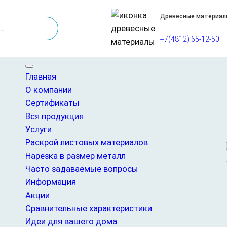
Древесные материал
+7(4812) 65-12-50
/4 1525х1525 НШ
Главная
О компании
Фанера ФК 9мм сорт
Сертификаты
Вся продукция
Услуги
П
Т
700,00
₽
680,00
₽
/ лист
Раскрой листовых материалов
е
е
Берёзовая фанера ФК толщиной 9 мм (форма
Изготовлена из берёзового шпона с прим
Нарезка в размер металл
р
к
Отличается умеренной влагостойкостью, с
Часто задаваемые вопросы
в
у
формальдегида). Предназначена для черно
Информация
о
щ
не требуется эстетика поверхности, а при
Акции
н
а
материала.
Сравнительные характеристики
а
я
Нет в наличии
Идеи для вашего дома
ч
ц