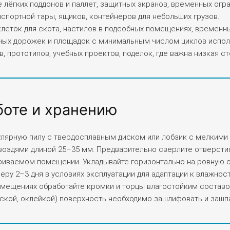
ёгких поддонов и паллет, защитных экранов, временных огра
нспортной тары, ящиков, контейнеров для небольших грузов.
клеток для скота, настилов в подсобных помещениях, временн
ных дорожек и площадок с минимальным числом циклов испол
в, прототипов, учебных проектов, поделок, где важна низкая ст
боте и хранению
кулярную пилу с твердосплавным диском или лобзик с мелким
воздями длиной 25–35 мм. Предварительно сверлите отверстия
триваемом помещении. Укладывайте горизонтально на ровную о
еру 2–3 дня в условиях эксплуатации для адаптации к влажно
омещениях обработайте кромки и торцы влагостойким составо
аской, оклейкой) поверхность необходимо зашлифовать и заш