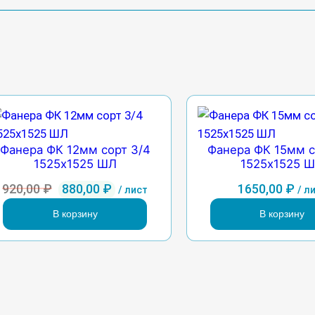
Фанера ФК 12мм сорт 3/4
Фанера ФК 15мм с
1525х1525 ШЛ
1525х1525 
Первоначальная
Текущая
920,00
₽
880,00
₽
1650,00
₽
/ лист
/ л
цена
цена:
В корзину
В корзину
составляла
880,00 ₽.
920,00 ₽.