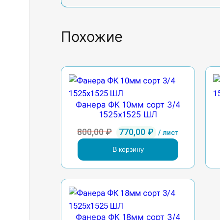
Похожие
Фанера ФК 10мм сорт 3/4
1525х1525 ШЛ
Первоначальная
Текущая
800,00
₽
770,00
₽
/ лист
цена
цена:
В корзину
составляла
770,00 ₽.
800,00 ₽.
Фанера ФК 18мм сорт 3/4