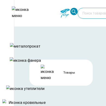
Перейти
Поиск
к
товаров
содержимому
Главная
/
Фанера
/
Фанера ФК
/ Фанера ФК 9мм сорт 4
— 3%
Товары