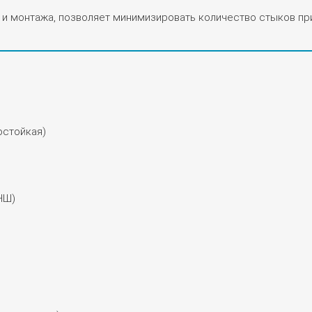
я
и монтажа, позволяет минимизировать количество стыков при 
л
а
7
0
0
,
остойкая)
0
0
₽
НШ)
.