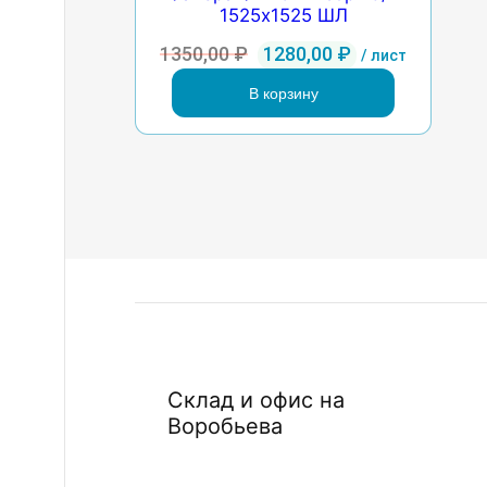
1525х1525 ШЛ
Первоначальная
Текущая
1350,00
₽
1280,00
₽
/ лист
цена
цена:
В корзину
составляла
1280,00 ₽.
1350,00 ₽.
Склад и офис на
Воробьева