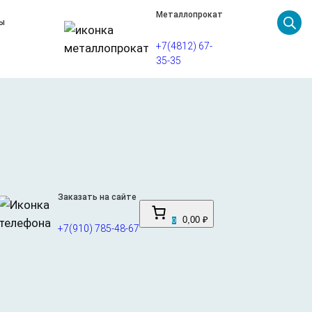
Металлопрокат
ы
+7(4812) 67-
35-35
 4/4 1525х1525 НШ
т 1525×1525 мм), сорт 4/4, нешлифованная (НШ).
Заказать на сайте
енением карбамидоформальдегидного клея.
0,00 ₽
0
оответствует классу эмиссии E1 (низкое выделение
+7(910) 785-48-67
вых и вспомогательных работ внутри помещений, где
оритетны экономичность и базовая прочность